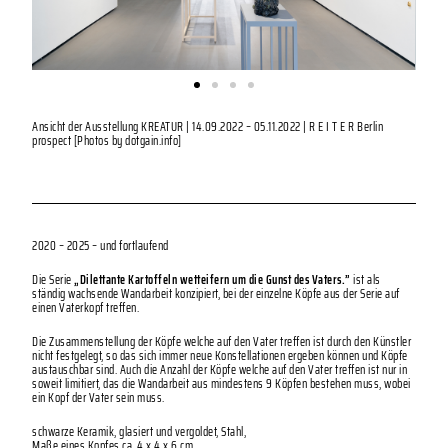
Ansicht der Ausstellung KREATUR | 14.09.2022 – 05.11.2022 | R E I T E R Berlin
prospect [Photos by dotgain.info]
2020 – 2025 – und fortlaufend
Die Serie
„Dilettante Kartoffeln wetteifern um die Gunst des Vaters.”
ist als
ständig wachsende Wandarbeit konzipiert, bei der einzelne Köpfe aus der Serie auf
einen Vaterkopf treffen.
Die Zusammenstellung der Köpfe welche auf den Vater treffen ist durch den Künstler
nicht festgelegt, so das sich immer neue Konstellationen ergeben können und Köpfe
austauschbar sind. Auch die Anzahl der Köpfe welche auf den Vater treffen ist nur in
soweit limitiert, das die Wandarbeit aus mindestens 9 Köpfen bestehen muss, wobei
ein Kopf der Vater sein muss.
schwarze Keramik, glasiert und vergoldet, Stahl,
Maße eines Kopfes ca. 4 x 4 x 6 cm