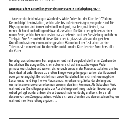
Auszug aus dem Ausstellungstext des
Kunstverein Ludwigsburg 2020:
… An einer der beiden langen Wände des White Cubes hat der Künstler 107 kleine
Keramikköpfchen installiert, welche alle, bis auf einen einzigen, vergoldet sind. Die
Physiognomien sind immer individuell, mal grob, mal fein, mal tierisch, mal
menschlich und auch oft irgendetwas dazwischen. Die Köpfchen gehören zu einer
neuen Serie, welche hier zum ersten mal zu sehen ist und der Ausstellung auch ihren
Titel gab. Eine Besonderheit dieser Köpfchen ist, dass sie alle auf der gleichen
Grundform basieren, einem archetypischen Männerkopf der fast schon an eine
Totenmaske erinnert und für deren Reproduktion der Künstler eine Form herstellte:
der Vater.
Gefertigt aus schwarzem Ton, unglasiert und nicht vergoldet steht er im Zentrum der
Installation. Die übrigen Köpfchen scheinen sich auf ihn zuzubewegen. Viele
grimassieren, lachen und wirken, als versuchten sie in der Masse aufzufallen, um ihre
Individualität unter Beweis zu stellen. Einige wenige hingegen wirken desillusioniert
oder gar verängstigt. Betrachtet man diese Wandarbeit, tun sich mehrere mögliche
Lesarten auf und Begriffe wie Narzissmus, Anerkennung, Selbstdarstellung und
Aufmerksamkeitsökonomie können einem in den Sinn kommen. Als Sebastian Neeb
während des Künstlergesprächs zur Ausstellungseröffnung nach der Bedeutung der
Arbeit gefragt wurde, antwortete er bewusst nicht eindeutig und berichtete statt
dessen von den Zwiegesprächen, welche sich zwischen ihm und den einzelnen Köpfen
während ihrer Herstellung ergaben. …